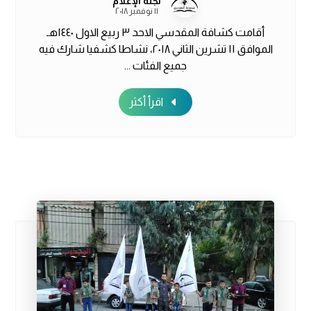
لجنة الإعلام
١١ نوفمبر ٢٠١٨
أقامت كشافة المقدسي الاحد ٣ ربيع الاول ١٤٤٠هـ
الموافق ١١ تشرين الثاني ٢٠١٨، نشاطا كشفيا شارك فيه
جميع الفئات ...
اقرأ أكثر