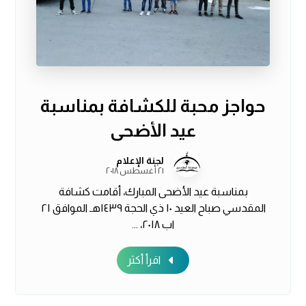
حواجز محبة للكشافة بمناسبة
عيد الأضحى
لجنة الإعلام
٢١ أغسطس ٢٠١٨
بمناسبة عيد الأضحى المبارك، أقامت كشافة
المقدسي صباح العيد ١٠ ذي الحجة ١٤٣٩هـ الموافق ٢١
اب ٢٠١٨، ...
اقرأ أكثر