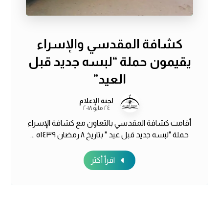
كشافة المقدسي والإسراء
يقيمون حملة “لبسه جديد قبل
العيد”
لجنة الإعلام
٢٤ مايو ٢٠١٨
أقامت كشافة المقدسي بالتعاون مع كشافة الإسراء
حملة "لبسه جديد قبل عيد " بتاريخ ٨ رمضان ١٤٣٩ه ...
اقرأ أكثر