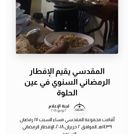
المقدسي يقيم الإفطار
الرمضاني السنوي في عين
الحلوة
لجنة الإعلام
٢ يونيو ٢٠١٨
أقامت مجموعة المقدسي مساء السبت ١٧ رمضان
١٤٣٩هـ الموافق ٢ حزيران ٢٠١٨، الإفطار الرمضاني
السنوي ...