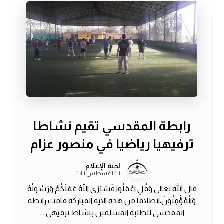
رابطة المقدسي تقيم نشاطا
ترفيهيا رياضيا في منصور عزام
لجنة الإعلام
٢٦ أغسطس ٢٠١٦
قال الله تعالى:وَقُلِ اعْمَلُوا فَسَيَرَى اللَّهُ عَمَلَكُمْ وَرَسُولُهُ
وَالْمُؤْمِنُونَ،انطلاقا من هذه الاية المباركة قامت رابطة
المقدسي للطلبة المسلمين بنشاط ترفيهي ...