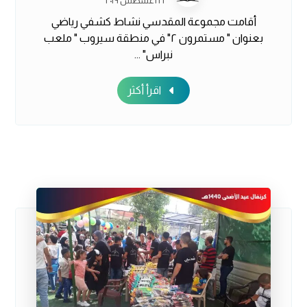
١٦ أغسطس ٢٠١٩
أقامت مجموعة المقدسي نشاط كشفي رياضي
بعنوان " مستمرون ٢" في منطقة سيروب " ملعب
نبراس" ...
اقرأ أكثر