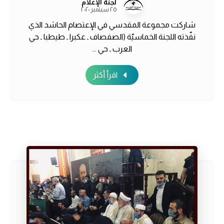
لجنة الإعلام
٢٥ سبتمبر ٢٠٢٠
شاركت مجموعة المقدسي في الإعتصام الحاشد الذي
نفّذته اللجنة الخماسيّة (الصفصاف ـ عكبرا ـ طيطبا ـ حي
العرب ـ حي ...
اقرأ أكثر