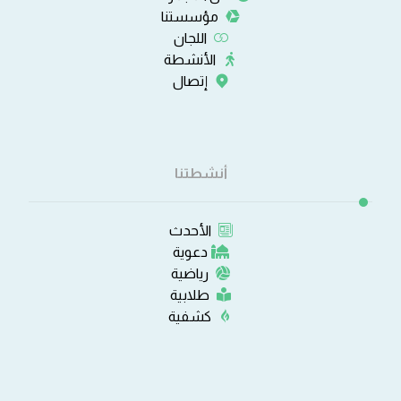
مؤسستنا
اللجان
الأنشطة
إتصال
أنشطتنا
الأحدث
دعوية
رياضية
طلابية
كشفية