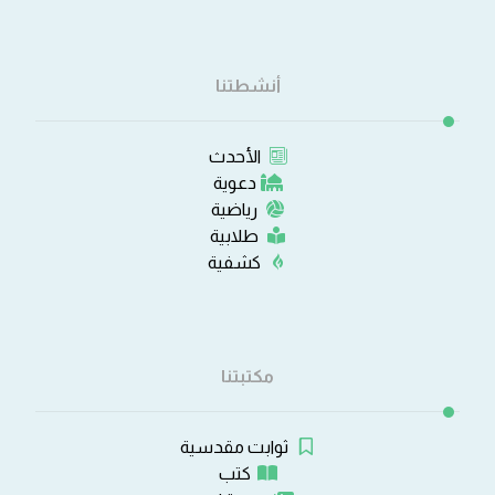
أنشطتنا
الأحدث
دعوية
رياضية
طلابية
كشفية
مكتبتنا
ثوابت مقدسية
كتب