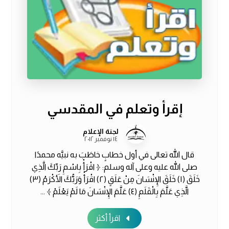
إقرأ وتعلم في المقدسي
لجنة الإعلام
١٤ نوفمبر ٢٠١٢
قال الله تعالى في أول خطابٍ خاطَبَ به نبيَّه محمدًا
صلى الله عليه وعلى آله وسلم: ﴿ اقْرَأْ بِاسْمِ رَبِّكَ الَّذِي
خَلَقَ (١) خَلَقَ الإِنْسَانَ مِنْ عَلَقٍ (٢) اقْرَأْ وَرَبُّكَ الأَكْرَمُ (٣)
الَّذِي عَلَّمَ بِالْقَلَمِ (٤) عَلَّمَ الإِنْسَانَ مَا لَمْ يَعْلَمْ ﴾ ...
اقرأ أكثر