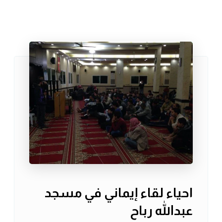
احياء لقاء إيماني في مسجد
عبدالله رباح