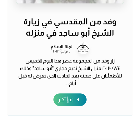
وفد من المقدسي في زيارة
الشيخ أبو ساجد في منزله
لجنة الإعلام
٤ يوليو ٢٠١٣
زار وفد من المجموعة عصر هذا اليوم الخميس
٢٠١٣/٧/٤ منزل الشيخ نديم حجازي "أبو ساجد" وذلك
للأطمئنان على صحته بعد الحادث الذي تعرض له قبل
أيام. ...
اقرأ أكثر