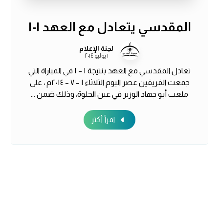
المقدسي يتعادل مع العهد ١-١
لجنة الإعلام
١ يوليو ٢٠١٤
تعادل المقدسي مع العهد بنتيجة ١ – ١ في المباراة التي
جمعت الفريقين عصر اليوم الثلاثاء ١ – ٧ – ٢٠١٤م ، على
ملعب أبو جهاد الوزير في عين الحلوة، وذلك ضمن ...
اقرأ أكثر