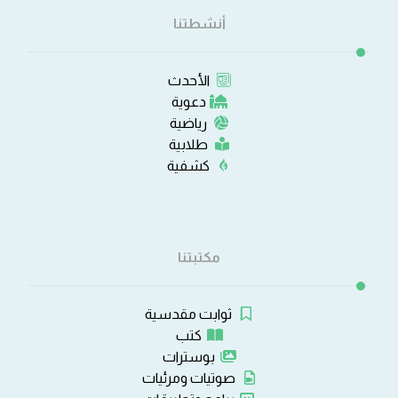
أنشطتنا
الأحدث
دعوية
رياضية
طلابية
كشفية
مكتبتنا
ثوابت مقدسية
كتب
بوسترات
صوتيات ومرئيات