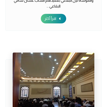
والموساة لِآل البقاعي بفقيدهم الشاب غسان سامي
البقاعي ...
اقرأ أكثر