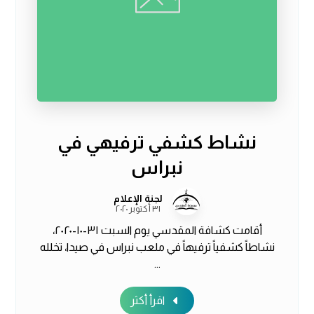
نشاط كشفي ترفيهي في
نبراس
لجنة الإعلام
٣١ أكتوبر ٢٠٢٠
أقامت كشافة المقدسي يوم السبت ٣١-١٠-٢٠٢٠،
نشاطاً كشفياً ترفيهاً في ملعب نبراس في صيدا، تخلله
...
اقرأ أكثر