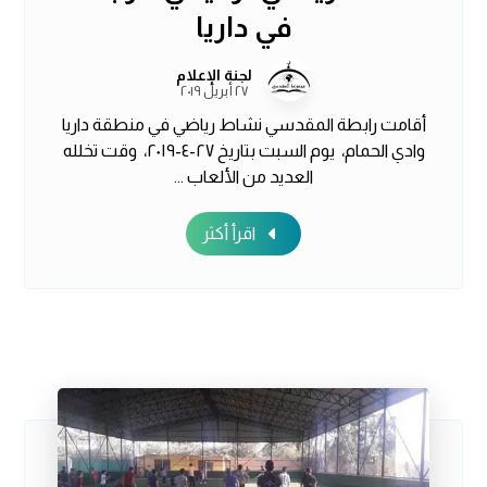
في داريا
لجنة الإعلام
٢٧ أبريل ٢٠١٩
أقامت رابطة المقدسي نشاط رياضي في منطقة داريا
وادي الحمام، يوم السبت بتاريخ ٢٧-٤-٢٠١٩، وقت تخلله
العديد من الألعاب ...
اقرأ أكثر