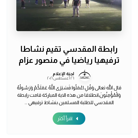
رابطة المقدسي تقيم نشاطا
ترفيهيا رياضيا في منصور عزام
لجنة الإعلام
٢٦ أغسطس ٢٠١٦
قال الله تعالى:وَقُلِ اعْمَلُوا فَسَيَرَى اللَّهُ عَمَلَكُمْ وَرَسُولُهُ
وَالْمُؤْمِنُونَ،انطلاقا من هذه الاية المباركة قامت رابطة
المقدسي للطلبة المسلمين بنشاط ترفيهي ...
اقرأ أكثر