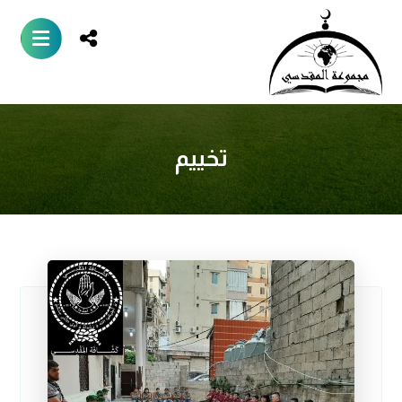
تخييم