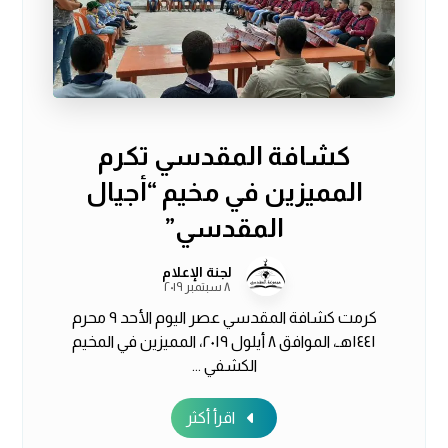
كشافة المقدسي تكرم
المميزين في مخيم “أجيال
المقدسي”
لجنة الإعلام
٨ سبتمبر ٢٠١٩
كرمت كشافة المقدسي عصر اليوم الأحد ٩ محرم
١٤٤١هـ، الموافق ٨ أيلول ٢٠١٩، المميزين في المخيم
الكشفي ...
اقرأ أكثر