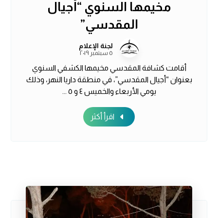
مخيمها السنوي “أجيال
المقدسي”
لجنة الإعلام
٥ سبتمبر ٢٠١٩
أقامت كشافة المقدسي مخيمها الكشفي السنوي
بعنوان “أجيال المقدسي”، في منطقة داريا النهر، وذلك
يومي الأربعاء والخميس ٤ و ٥ ...
اقرأ أكثر