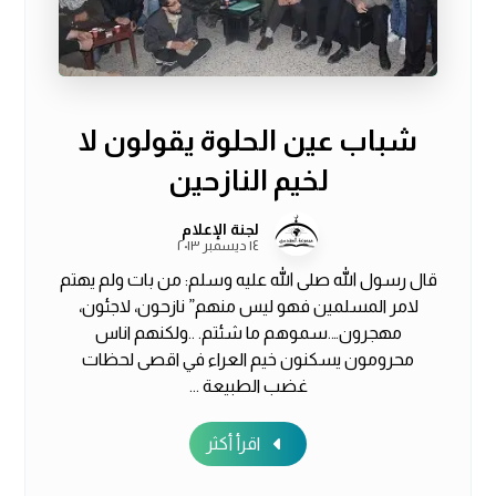
شباب عين الحلوة يقولون لا
لخيم النازحين
لجنة الإعلام
١٤ ديسمبر ٢٠١٣
قال رسول الله صلى الله عليه وسلم: من بات ولم يهتم
ﻻمر المسلمين فهو ليس منهم” نازحون، ﻻجئون،
مهجرون….سموهم ما شئتم. ..ولكنهم اناس
محرومون يسكنون خيم العراء في اقصى لحظات
غضب الطبيعة ...
اقرأ أكثر