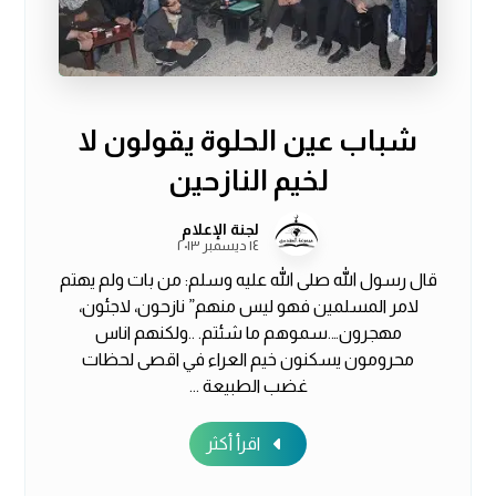
شباب عين الحلوة يقولون لا
لخيم النازحين
لجنة الإعلام
١٤ ديسمبر ٢٠١٣
قال رسول الله صلى الله عليه وسلم: من بات ولم يهتم
ﻻمر المسلمين فهو ليس منهم” نازحون، ﻻجئون،
مهجرون….سموهم ما شئتم. ..ولكنهم اناس
محرومون يسكنون خيم العراء في اقصى لحظات
غضب الطبيعة ...
اقرأ أكثر