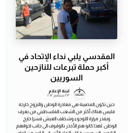
المقدسي يلبي نداء الإتحاد في
أكبر حملة تبرعات للنازحين
السوريين
لجنة الإعلام
٢٣ سبتمبر ٢٠١٢
حين تكون المصيبة هي مغادرة الوطن والنزوح خارجه
فليس هناك أكثر من الشعب الفلسطيني من يعرف
ويقدر مرارة اللوجوء وشظف العيش قسرا خارج
الوطن. لهذا كانو هم الأجدر بالوقوف الى جانب اخوانهم
النازحين السوريين فكان النداء الأنساني الكبير من اتحاد