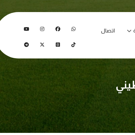
اتصال
يني