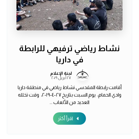
نشاط رياضي ترفيهي للرابطة
في داريا
لجنة الإعلام
٢٧ أبريل ٢٠١٩
أقامت رابطة المقدسي نشاط رياضي في منطقة داريا
وادي الحمام، يوم السبت بتاريخ ٢٧-٤-٢٠١٩، وقت تخلله
العديد من الألعاب ...
اقرأ أكثر