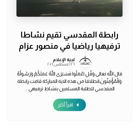
رابطة المقدسي تقيم نشاطا
ترفيهيا رياضيا في منصور عزام
لجنة الإعلام
٢٦ أغسطس ٢٠١٦
قال الله تعالى:وَقُلِ اعْمَلُوا فَسَيَرَى اللَّهُ عَمَلَكُمْ وَرَسُولُهُ
وَالْمُؤْمِنُونَ،انطلاقا من هذه الاية المباركة قامت رابطة
المقدسي للطلبة المسلمين بنشاط ترفيهي ...
اقرأ أكثر