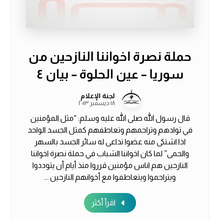
حملة نصرة اخواننا النازحين من
سوريا – عين الحلوة – بيان ٤
لجنة الإعلام
١٨ ديسمبر ٢٠١٣
قال رسول الله صلى الله عليه وسلم: “مثل المؤمنين
في توادهم وتراحمهم وتعاطفهم كمثل الجسد الواحد
اذا اشتكى منه عضوا تداعى له سائر الجسد بالسهر
والحمى” لما كان اخواننا الشباب في حملة نصرة اخواننا
النازحين هم اناس مؤمنين قرروا منذ أيام أن يتوددوا
ويتراحموا ويتعاطفوا مع أخوانهم النازحين ...
اقرأ أكثر