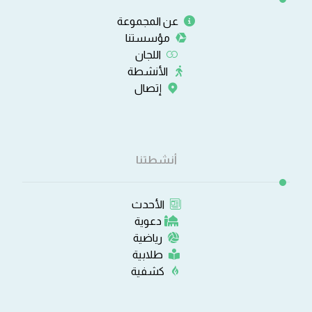
عن المجموعة
مؤسستنا
اللجان
الأنشطة
إتصال
أنشطتنا
الأحدث
دعوية
رياضية
طلابية
كشفية