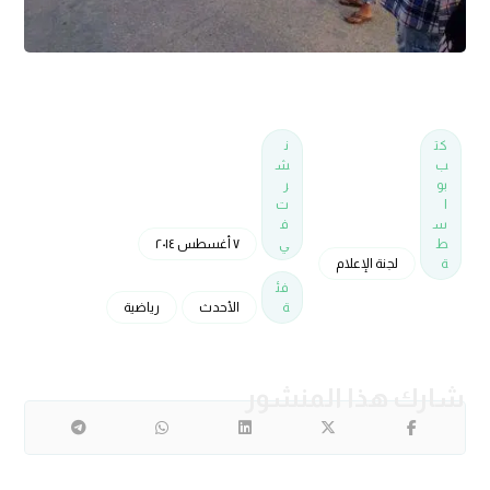
كت
ن
ب
ش
بو
ر
ا
ت
س
ف
ط
ي
٧ أغسطس ٢٠١٤
ة
لجنة الإعلام
فئ
ة
الأحدث
رياضية