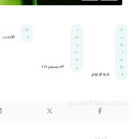
كت
ن
فئ
ب
ش
ة
الأحدث
بو
ر
ا
ت
س
ف
ط
ي
١٣ ديسمبر ٢٠٢١
ة
لجنة الإعلام
السابق