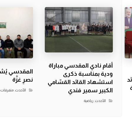
أقام نادي المقدسي مباراة
المقدسي يُش
ودية بمناسبة ذكرى
د
نصرِ غزَّة
استشهاد القائد القسّامي
الكبير سمير فندي
الأحدث
,
متفرقات
الأحدث
,
رياضية