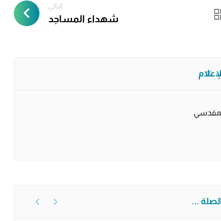
التالى
شهداء المساجد
لإعلام
ف
المقدسي
صلة ...