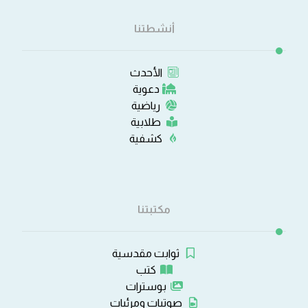
أنشطتنا
الأحدث
دعوية
رياضية
طلابية
كشفية
مكتبتنا
ثوابت مقدسية
كتب
بوسترات
صوتيات ومرئيات