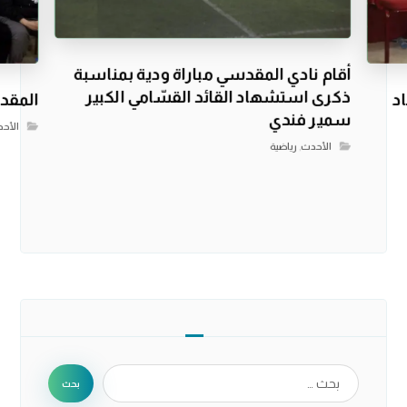
أقام نادي المقدسي مباراة ودية بمناسبة
ذكرى استشهاد القائد القسّامي الكبير
د
المقدس
سمير فندي
الأح
الأحدث
,
رياضية
بحث