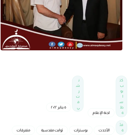
كت
ن
ب
ش
بو
ر
ا
ت
س
ف
ط
ي
٥ يناير ٢٠٢٢
ة
لجنة الإعلام
فئ
ة
الأحدث
بوسترات
ثوابت مقدسية
متفرقات