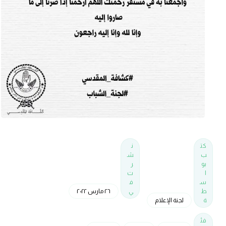
كت
ن
ب
ش
بو
ر
ا
ت
س
ف
ط
ي
٢٦ مارس ٢٠٢٢
ة
لجنة الإعلام
فئ