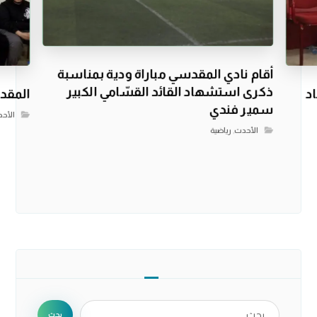
أقام نادي المقدسي مباراة ودية بمناسبة
ذكرى استشهاد القائد القسّامي الكبير
د
المقدس
سمير فندي
الأح
الأحدث
,
رياضية
بحث