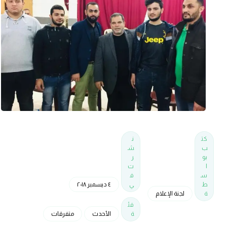
كت
ن
ب
ش
بو
ر
ا
ت
س
ف
ط
ي
٤ ديسمبر ٢٠١٨
ة
لجنة الإعلام
فئ
ة
الأحدث
متفرقات