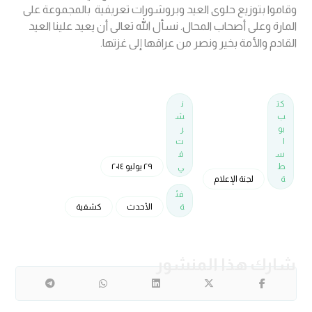
وقاموا بتوزيع حلوى العيد وبروشورات تعريفية بالمجموعة على
المارة وعلى أصحاب المحال. نسأل الله تعالى أن يعيد علينا العيد
القادم والأمة بخير ونصر من عراقها إلى غزتها.
كت
ن
ب
ش
بو
ر
ا
ت
س
ف
ط
ي
٢٩ يوليو ٢٠١٤
ة
لجنة الإعلام
فئ
ة
الأحدث
كشفية