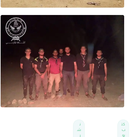
كت
ن
ب
ش
بو
ر