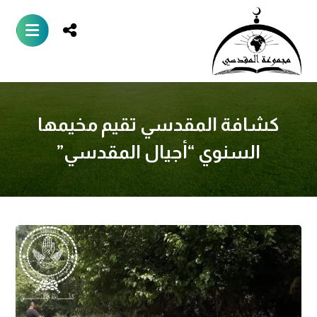
كشافة المقدسي تقيم مخيمها
السنوي “أجيال المقدسي”