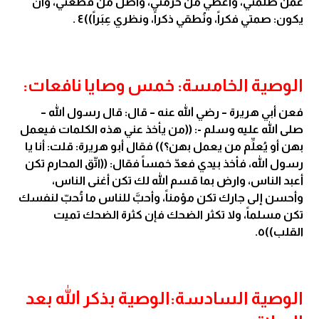
عمّن ظلمني، وأُعطي من حرمني، وأصل من قطعني، وأن
يكون: صمتي فكراً، ونُطقي ذكراً، ونظري عِبَراً))٤ .
الوصية الخامسة: خمس وصايا نافعات:
فعن أبي هريرة – رضي الله عنه – قال: قال رسول الله –
صلى الله عليه وسلم -: ((من يأخذ عني هذه الكلمات فيعمل
بهن أو يُعلِّم من يعمل بهن؟)) فقال أبو هريرة: قلت: أنا يا
رسول الله، فأخذ بيدي فعدّ خمساً فقال: ((اتّق المحارم تكن
أعبد الناس، وارض بما قسم الله لك تكن أغنى الناس،
وأحسن إلى جارك تكن مؤمناً، وأحبَّ للناس ما تُحبّ لنفسك
تكن مسلماً، ولا تكثر الضحك فإن كثرة الضحك تميت
القلب))٥.
الوصية السادسة:الوصية بذكر الله بعد