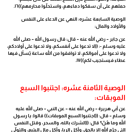
حملهم على أن سفكوا دماءهم، واستحلّوا محارمهم))١٦.
الوصية السابعة عشره: النهي عن الدعاء على النفس
والأولاد والمال:
عن جابر – رضي الله عنه – قال: قال رسول الله – صلى الله
عليه وسلم -: ((لا تدعوا على أنفسكم، ولا تدعوا على أولادكم،
ولا تدعوا على أموالكم، لا توافقوا من الله ساعة يُسأل فيها
عطاء فيستجيب لكم))١٧.
الوصية الثامنة عشره: اجتنبوا السبع
الموبقات:
عن أبي هريرة – رضي الله عنه – عن النبي – صلى الله عليه
وسلم – قال: ((اجتنبوا السبع الموبقات)) قالوا: يا رسول
الله وما هُنّ؟ قال: ((الشرك بالله، والسحر، وقتل النفس
التي حرّم الله إلا بالحق، وأكل الربا، وأكل مال اليتيم، والتولّي