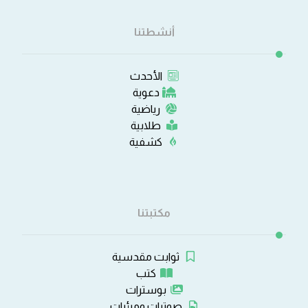
أنشطتنا
الأحدث
دعوية
رياضية
طلابية
كشفية
مكتبتنا
ثوابت مقدسية
كتب
بوسترات
صوتيات ومرئيات