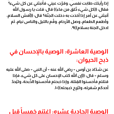
إذا رأيتك طابت نفسي، وقرّت عيني، فأنبئني عن كل شيء؟
فقال: ((كل شيء خُلق من ماء)) قال: قلت يا رسول الله
أنبئني عن أمر إذا أخذت به دخلت الجنّة؟ قال: ((أفش السلام،
وأطعم الطعام، وصل الأرحام، وقُم بالليل والناس نيام، ثم
ادخل الجنة بسلام))٩.
الوصية العاشرة: الوصية بالإحسان في
ذبح الحيوان:
عن شدّاد بن أوس – رضي الله عنه – أن النبي – صلى الله عليه
وسلم – قال: ((إن الله كتب الإحسان على كل شيء، فإذا
قتلتم فأحسنوا القِتلة، وإذا ذبحتم فأحسنوا الذِّبحة، وليُحدّ
أحدكم شفرته، وليُرِح ذبيحته))١٠.
الوصية الحادية عشره: اغتنم خمساً قبل