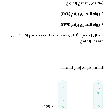
(١٥٠٠) في صحيح الجامع.
١٨
رواه البخاري برقم (٢٥٦٠).
١٩
رواه البخاري برقم (٢٣٩).
٢٠
قال الشيخ الألباني: ضعيف انظر حديث رقم (٢٣١٥) في
ضعيف الجامع.
المصدر: موقع إمام المسجد
كت
ن
ب
ش
بو
ر
ا
ت
س
ف
ط
ي
٧ يوليو ٢٠١٨