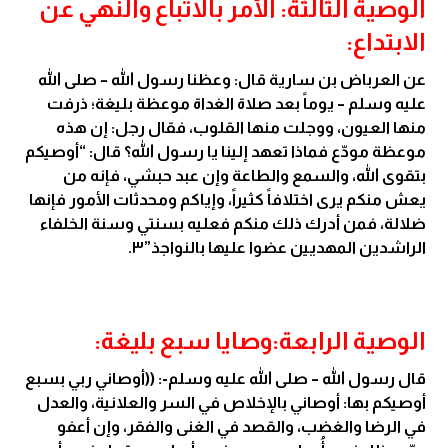
الوصية الثالثة: الأمر بالاتّباع والنهي عن
الابتداع:
عن العرباض بن سارية قال: وعظنا رسول الله – صلى الله
عليه وسلم – يوماً بعد صلاة الغداة موعظة بليغة؛ ذرفت
منها العيون، ووجلت منها القلوب، فقال رجل: إن هذه
موعظة مودّع فماذا تعهد إلينا يا رسول الله؟ قال: “أوصيكم
بتقوى الله، والسمع والطاعة وإن عبد حبشي، فإنه من
يعش منكم يرى اختلافاً كثيراً، وإياكم ومحدثات الأمور فإنها
ضلالة، فمن أدرك ذلك منكم فعليه بسنتي وسنة الخلفاء
الراشدين المهديين عضوا عليها بالنواجذ”٣.
الوصية الرابعة:وصايا سبع بليغة:
قال رسول الله – صلى الله عليه وسلم-: ((أوصاني ربي بسبع
أوصيكم بها: أوصاني بالإخلاص في السر والعلانية، والعدل
في الرضا والغضب، والقصد في الغنى والفقر، وإن أعفو