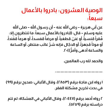
الوصية العشرون: بادروا بالأعمال
سبعاً:
عن أبي هريرة – رضي الله عنه – أن رسول الله – صلى الله
عليه وسلم – قال: ((بادروا بالأعمال سبعاً: ما تنتظرون إلا:
فُقراً مُنسياً، أو غنىً مُطغياً، أو مرضاً مُفسداً، أو هرماً مُفَنداً،
أو موتاً مُجهزاً، أو الدجّال فإنه شرٌ غائب منتظر، أو الساعة
والساعة أدهى وأمرُّ))٢٠.
والحمد لله رب العالمين.
————————————-
١
رواه ابن ماجة برقم (٢٨٥٣)، وقال الألباني: صحيح برقم (٩٩)
في بحث تخريج مشكلة الفقر.
٢
رواه أحمد برقم (٢٠٤٤٧)، وقال الألباني في المشكاة: لم تتم
دراسته برقم (٥٢٥٩).