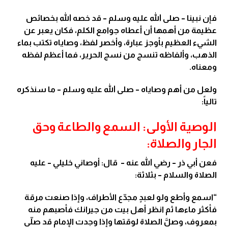
فإن نبينا – صلى الله عليه وسلم – قد خصه الله بخصائص
عظيمة من أهمها أن أعطاه جوامع الكلم، فكان يعبر عن
الشيء العظيم بأوجز عبارة، وأخصر لفظ، وصاياه تكتب بماء
الذهب، وألفاظه تنسج من نسج الحرير، فما أعظم لفظه
ومعناه.
ولعل من أهم وصاياه – صلى الله عليه وسلم – ما سنذكره
تالياً:
الوصية الأولى: السمع والطاعة وحق
الجار والصلاة:
فعن أبي ذر – رضي الله عنه – قال: أوصاني خليلي – عليه
الصلاة والسلام – بثلاثة:
“اسمع وأطع ولو لعبدٍ مجدّع الأطراف، وإذا صنعت مرقة
فأكثر ماءها ثم انظر أهل بيت من جيرانك فأصبهم منه
بمعروف، وصلَّ الصلاة لوقتها وإذا وجدت الإمام قد صلّى