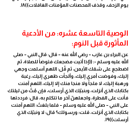
يوم الزحف، وقذف المحصنات المؤمنات الغافلات))١٨.
الوصية التاسعة عشره: من الأدعية
المأثورة قبل النوم:
عن البراء بن عازب – رضي الله عنه – قال: قال النبي – صلى
الله عليه وسلم -: ((إذا أتيت مضجعك فتوضأ للصلاة، ثم
اضطجع على شقك الأيمن، ثم قُل: اللهم أسلمت وجهي
إليك، وفوضت أمري إليك، وألجأت ظهري إليك، رغبة
ورهبة إليك، لا ملجأ ولا منجا منك إلا إليك، اللهم آمنت
بكتابك الذي أنزلت، وبنبيّك الذي أرسلت، فإن مُتَّ من ليلتك
فأنت على الفطرة، واجعلهنّ آخر ما تتكلم به، قال: فرددتها
على النبي – صلى الله عليه وسلم – فلما بلغتُ: اللهم آمنت
بكتابك الذي أنزلت، قلت: ورسولك؟ قال: لا ونبيّك الذي
أرسلت))١٩.