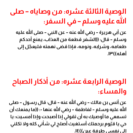
الوصية الثالثة عشره: من وصاياه – صلى
الله عليه وسلم – في السفر:
عن أبي هريرة – رضي الله عنه – عن النبي – صلى الله عليه
وسلم – قال: ((السّفر قطعة من العذاب، يمنع أحدكم
طعامه، وشرابه، ونومه، فإذا قضى نهمته فليعجّل إلى
أهله))١٣.
الوصية الرابعة عشره: من أذكار الصباح
والمساء:
عن أنس بن مالك – رضي الله عنه – قال: قال رسول – صلى
الله عليه وسلم – لفاطمة – رضي الله عنها -: ((ما يمنعك أن
تسمعي ما أوصيك به أن تقولي إذا أصبحت وإذا أمسيت: يا
حي يا قيّوم برحمتك أستغيث أصلح لي شأني كله ولا تكلني
إلى نفسي طرفة عين))١٤.