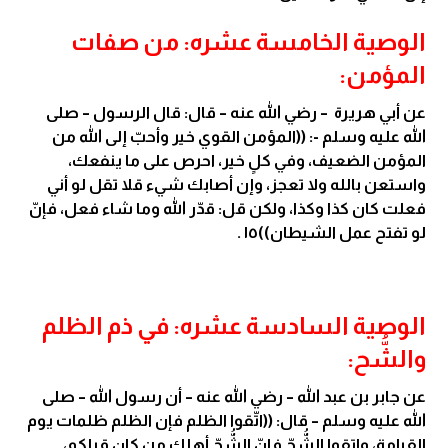
الوصية الخامسة عشره: من صفات
المؤمن:
عن أبي هريرة – رضي الله عنه – قال: قال الرسول – صلى
الله عليه وسلم -: ((المؤمن القوي خير وأحبّ إلى الله من
المؤمن الضعيف، وفي كلٍ خير، احرص على ما ينفعك،
واستعن بالله ولا تعجز، وإن أصابك شيء قلا تقل لو أني
فعلت كان كذا وكذا، ولكن قل: قدّر الله وما شاء فعل، فإنّ
لو تفتح عمل الشيطان))١٥ .
الوصية السادسة عشره: في ذم الظلم
والشُّح:
عن جابر بن عبد الله – رضي الله عنه – أن رسول الله – صلى
الله عليه وسلم – قال: ((اتّقوا الظلم فإن الظلم ظلمات يوم
القيامة، واتقوا الشُّحّ فإنّ الشُّحّ أهلك من كان قبلكم،