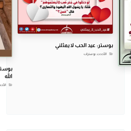
بوستر: عيد الحب لا يمثلني
الأحدث
,
بوسترات
بوستر:
الله
الأح