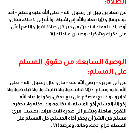
الصلاة:
عن معاذ بن جبل أن رسول الله – صلى الله عليه وسلم – أخذ
بيده وقال: ((يا معاذ والله إني لأحبك، والله إني لأحبك، فقال:
أوصيك يا معاذ لا تدعنّ في دبر كل صلاة تقول: اللهم أعنّي
على ذكرك وشكرك وحسن عبادتك))٦.
الوصية السابعة: من حقوق المسلم
على المسلم:
عن أبي هريرة – رضي الله عنه – قال: قال رسول الله – صلى
الله عليه وسلم -: ((لا تحاسدوا، ولا تناجشوا، ولا تباغضوا، ولا
تدابروا، ولا يبع بعضكم على بيع بعض، وكونوا عباد الله
إخواناً، المسلم أخو المسلم، لا يظلمه ولا يخذله ولا يحقره،
التقوى هاهنا، ويشير إلى صدره ثلاث مرات، بحسب امرئ
مسلم من الشرّ أن يحقر أخاه المسلم، كل المسلم على
المسلم حرام: دمه، وماله، وعرضه))٧ .