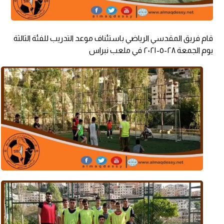
قام فريق المقدسي الرياضي باستئناف موعد التدريب للفئة الثالثة
يوم الجمعة ٢٨-٥-٢٠٢١ في ملعب نبراس