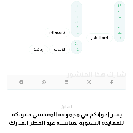
كت
ن
ب
ش
بو
ر
ا
ت
س
ف
ط
ي
٢٨ مايو ٢٠٢١
ة
لجنة الإعلام
فئ
ة
الأحدث
رياضية
السابق
يسر إخوانكم في مجموعة المقدسي دعوتكم
للمعايدة السنوية بمناسبة عيد الفطر المبارك