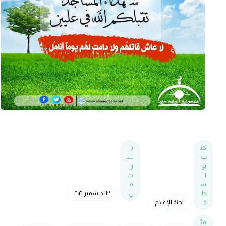
كت
ن
ب
ش
بو
ر
ا
ت
س
ف
ط
ي
١٣ ديسمبر ٢٠٢١
ة
لجنة الإعلام
فئ