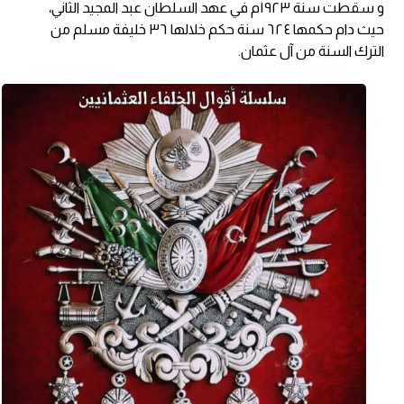
و سقطت سنة ١٩٢٣م في عهد السلطان عبد المجيد الثاني،
حيث دام حكمها ٦٢٤ سنة حكم خلالها ٣٦ خليفة مسلم من
الترك السنة من آل عثمان.