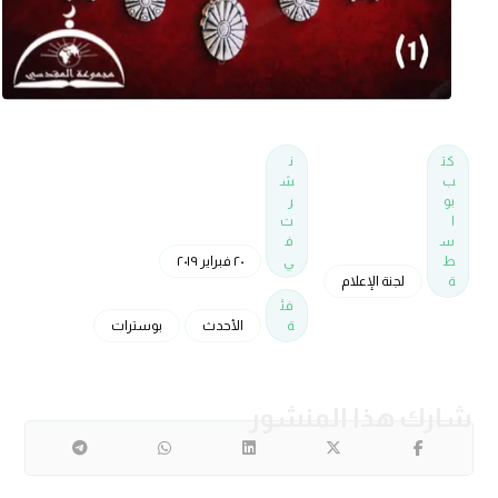
كت
ن
ب
ش
بو
ر
ا
ت
س
ف
ط
ي
٢٠ فبراير ٢٠١٩
ة
لجنة الإعلام
فئ
ة
الأحدث
بوسترات