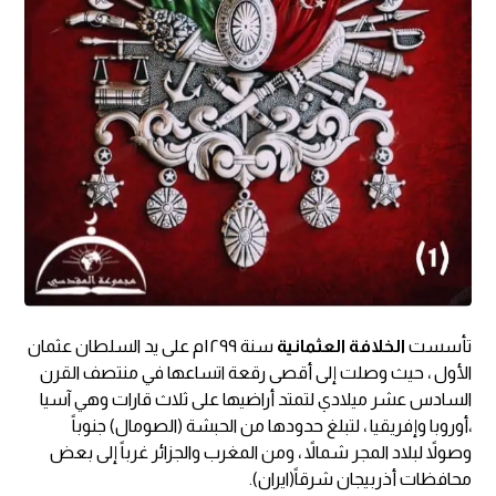
تأسست
الخلافة العثمانية
سنة ١٢٩٩م على يد السلطان عثمان
الأول ، حيث وصلت إلى أقصى رقعة اتساعها في منتصف القرن
السادس عشر ميلادي لتمتد أراضيها على ثلاث قارات وهي آسيا
،أوروبا وإفريقيا ، لتبلغ حدودها من الحبشة (الصومال) جنوباً
وصولاً لبلاد المجر شمالاً ، ومن المغرب والجزائر غرباً إلى بعض
محافظات أذربيجان شرقاً(ايران).