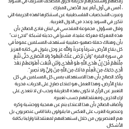
رفضهم واستنكارهم لجريمة احراق المصحف الشريف في السويد
، أمس في أول أيام عيد الأضحى المبارك .
وعبرت الشخصيات الفلسطينية عن استنكارها لهذه الجريمة التي
تتكرر في السويد وعدد من الدول الغربية..
وقال مسؤول مجموعة المقدسي في لبنان فادي الصالح بأن
هذه المعركة معركة عقيدة، مشيراً في حديثه لشبكة “لاجئ نت”
بأن وهناك حملة صهيو-صليبية تستهدف المسلمين عموماً في
كل بقاع الأرض شرقاً وغرباً، والله عز وجل يقول في كتابه العزيز
في سورة البقرة “وَلَنْ تَرْضَى عَنْكَ الْيَهُودُ وَلا النَّصَارَى حَتَّى تَتَّبِعَ
مِلَّتَهُمْ قُلْ إِنَّ هُدَى اللَّهِ هُوَ الْهُدَى وَلَئِنِ اتَّبَعْتَ أَهْوَاءَهُمْ بَعْدَ
الَّذِي جَاءَكَ مِنَ الْعِلْمِ مَا لَكَ مِنَ اللَّهِ مِنْ وَلِيٍّ وَلا نَصِيرٍ”.
وأكد الصالح بأن هذا الاستهداف يمس كل المسلمين في كل
بقاع الأرض، وهذا العمل هو اعتداء صارخ على الحريات، فحرية
التعبير عن الرأي لا تكون بهذه الطريقة ويجب ان لا تتعدى على
اراء الاخرين ومعتقداتهم حسب تعبيره.
وأضاف الصالح بأن هذا الاعتداء ينم عن همجية ووحشية وكره
وعنصرية الغرب على العكس ما يقولون باننا اناس عنصريون، بل
هم العنصريون من خلال استهدافهم لمعتقداتنا واراءنا بكافة
الأشكال.