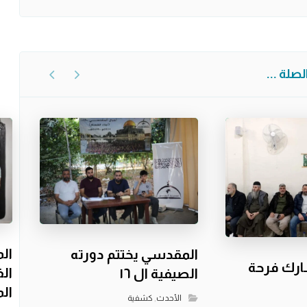
صلة ...
الم
المقدسي يختتم دورته
ارك فرحة
ال
الصيفية ال ١٦
ال
الأحدث
,
كشفية