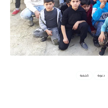
دعوية
كشفية