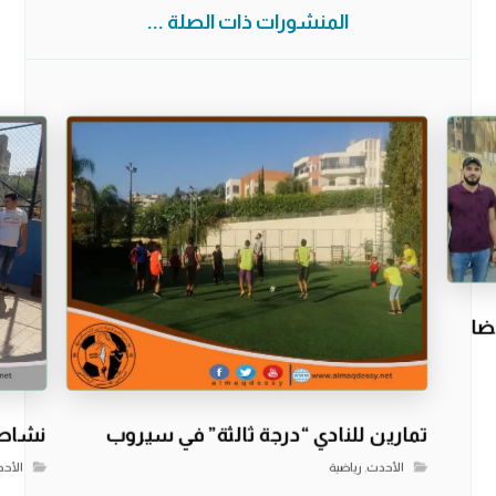
المنشورات ذات الصلة ...
ضا
تمارين للنادي “درجة ثالثة” في سيروب
نشاط 
الأحدث
,
رياضية
الأح