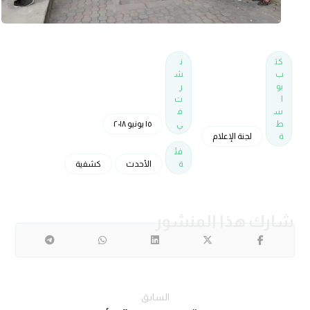
كت
ن
ب
ش
بو
ر
ا
ت
س
ف
ط
ي
١٥ يونيو ٢٠١٨
ة
لجنة الإعلام
فئ
ة
الأحدث
كشفية
السابق