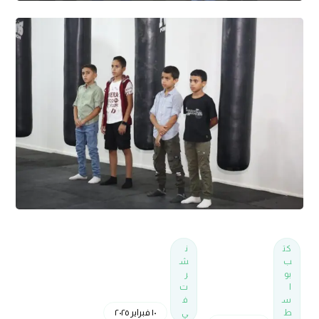
كت
ن
ب
ش
بو
ر
ا
ت
س
ف
ط
ي
١٠ فبراير ٢٠٢٥