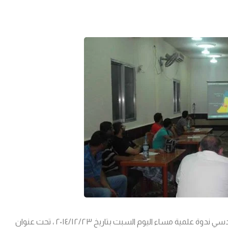
أقام منتدى الحوار العلمي والفكري والذي تشارك فيه مجموعة المقدسي ندوة علمية مساء اليوم السبت بتاريخ ٢٠١٤/١٢/٢٣ ، تحت عنوان