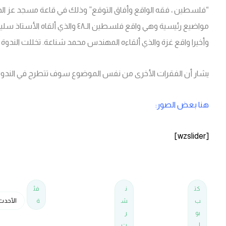
“فلسطين ، فقه الواقع وأفاق التوقع” وذلك في قاعة مسجد عز الدي
مواضيع رئيسية وهي واقع فلسطين الـ٨
وأخيرا واقع غزة والذي ألقاءه المهندس محمد شناعة. تخللت الندوة 
يشار أن الفقرات الأخرى من نفس الموضوع سوف تتطرح في الندوة ال
هنا بعض الصور:
[wzslider]
كت
ن
فئ
ب
ش
ة
الأحدث
بو
ر
ا
ت