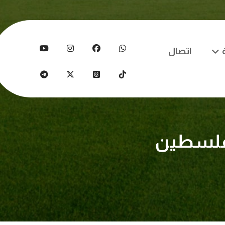
اتصال
 فلسطين