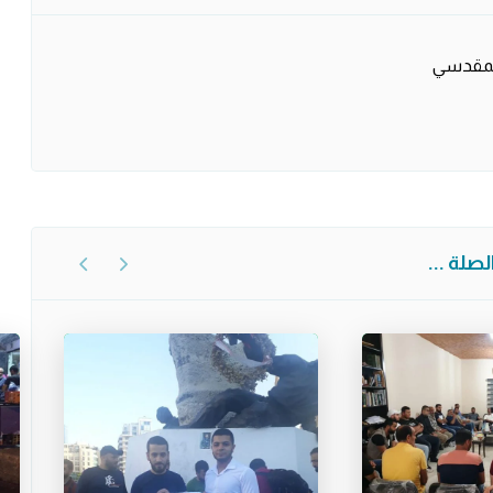
المقدسي
صلة ...