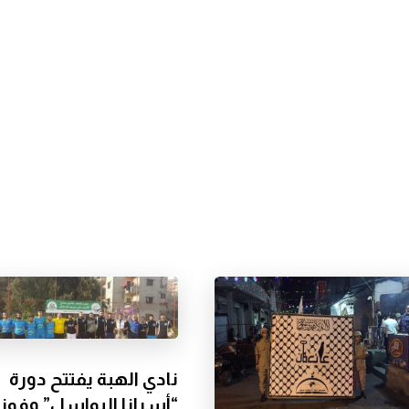
نادي الهبة يفتتح دورة
“أسرانا البواسل” وفوز