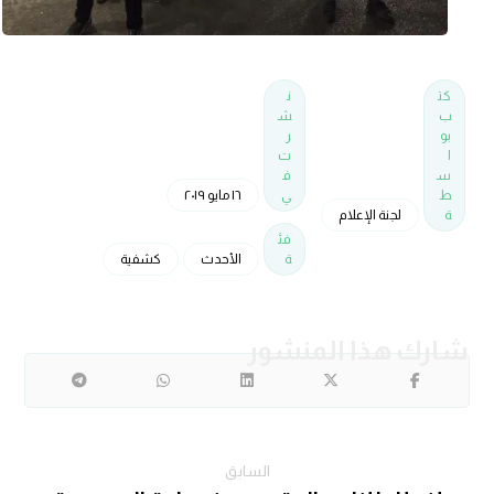
كت
ن
ب
ش
بو
ر
ا
ت
س
ف
ط
ي
١٦ مايو ٢٠١٩
ة
لجنة الإعلام
فئ
ة
الأحدث
كشفية
السابق