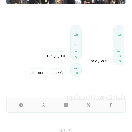
كت
ن
ب
ش
بو
ر
ا
ت
س
ف
ط
ي
٢٥ يونيو ٢٠١٩
ة
لجنة الإعلام
فئ
ة
الأحدث
متفرقات
السابق