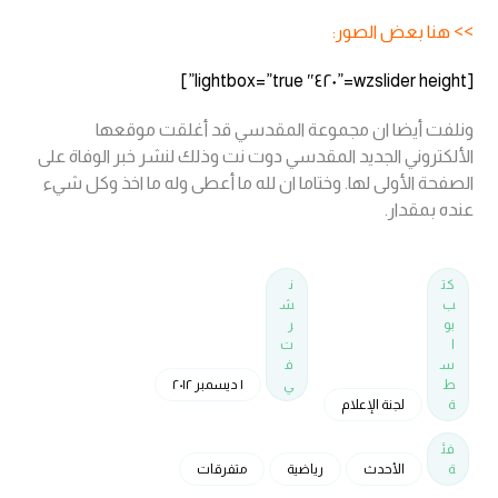
>> هنا بعض الصور:
[wzslider height=”٤٢٠″ lightbox=”true”]
ونلفت أيضا ان مجموعة المقدسي قد أغلقت موقعها
الألكتروني الجديد المقدسي دوت نت وذلك لنشر خبر الوفاة على
الصفحة الأولى لها. وختاما ان لله ما أعطى وله ما اخذ وكل شيء
عنده بمقدار.
كت
ن
ب
ش
بو
ر
ا
ت
س
ف
ط
ي
١ ديسمبر ٢٠١٢
ة
لجنة الإعلام
فئ
ة
الأحدث
رياضية
متفرقات