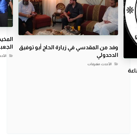
المخيم
الجعب
وفد من المقدسي في زيارة الحاج أبو توفيق
الدحدولي
الأح
الأحدث
,
متفرقات
اعة