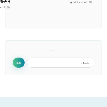
بالجو
الأحدث
,
كشفية
الأح
بحث