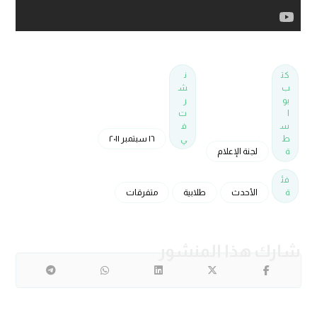
كت
ن
ب
ش
بو
ر
ا
ت
س
ف
ط
ي
١٦ سبتمبر ٢٠١١
ة
لجنة الإعلام
فئ
ة
الأحدث
طلابية
متفرقات