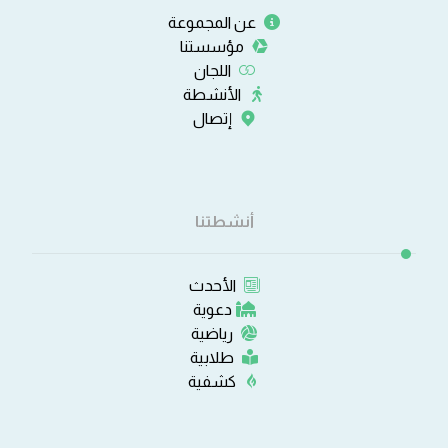
عن المجموعة
مؤسستنا
اللجان
الأنشطة
إتصال
أنشطتنا
الأحدث
دعوية
رياضية
طلابية
كشفية