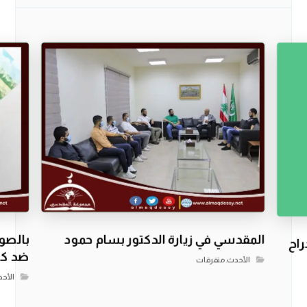
المقدسي في زيارة الدكتور بسام حمود
بالصو
اح
ضد كو
الأحدث
,
متفرقات
الأح