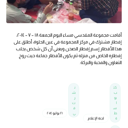
أقامت مجموعة المقدسي مساء اليوم الجمعة ١٨ – ٧ – ٢٠١٤،
إفطار مشترك في مركز المجموعة في عين الحلوة، أطلق على
هذا الأفطار إسم إفطار الصحن ويعني أن كل شخص يجلب
إفطاره الخاص من منزله ثم يكون الأفطار جماعة حيث روح
التعاون والمحبة والبركة.
كت
ن
ب
ش
بو
ر
ا
ت
س
ف
ط
ي
٢١ يوليو ٢٠١٤
ة
لجنة الإعلام