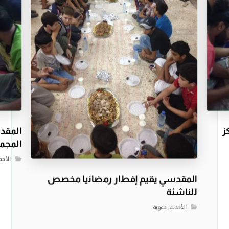
ز
المقدس
المجم
الأح
المقدسي يقيم إفطار رمضانيا مخصص
للناشئة
الأحدث
,
دعوية